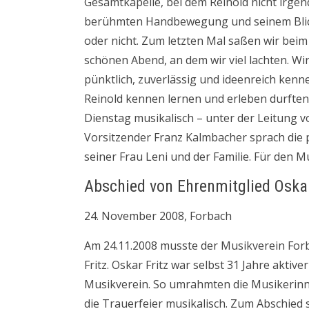
Gesamtkapelle, bei dem Reinold nicht irg
berühmten Handbewegung und seinem Blick ü
oder nicht. Zum letzten Mal saßen wir be
schönen Abend, an dem wir viel lachten. Wir
pünktlich, zuverlässig und ideenreich kenne
Reinold kennen lernen und erleben durfte
Dienstag musikalisch – unter der Leitung 
Vorsitzender Franz Kalmbacher sprach die p
seiner Frau Leni und der Familie. Für den 
Abschied von Ehrenmitglied Oskar
24. November 2008, Forbach
Am 24.11.2008 musste der Musikverein For
Fritz. Oskar Fritz war selbst 31 Jahre akti
Musikverein. So umrahmten die Musikerinn
die Trauerfeier musikalisch. Zum Abschied 