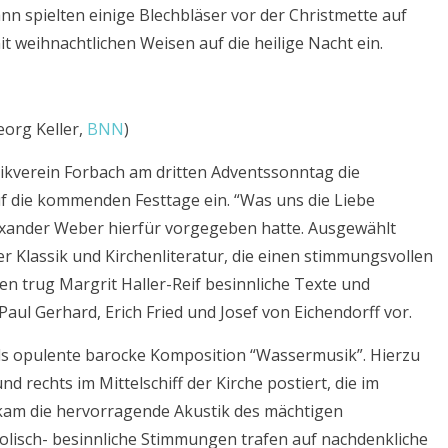
nn spielten einige Blechbläser vor der Christmette auf
t weihnachtlichen Weisen auf die heilige Nacht ein.
eorg Keller,
BNN
)
ikverein Forbach am dritten Adventssonntag die
uf die kommenden Festtage ein. “Was uns die Liebe
Alexander Weber hierfür vorgegeben hatte. Ausgewählt
 Klassik und Kirchenliteratur, die einen stimmungsvollen
 trug Margrit Haller-Reif besinnliche Texte und
aul Gerhard, Erich Fried und Josef von Eichendorff vor.
ls opulente barocke Komposition “Wassermusik”. Hierzu
d rechts im Mittelschiff der Kirche postiert, die im
k kam die hervorragende Akustik des mächtigen
olisch- besinnliche Stimmungen trafen auf nachdenkliche