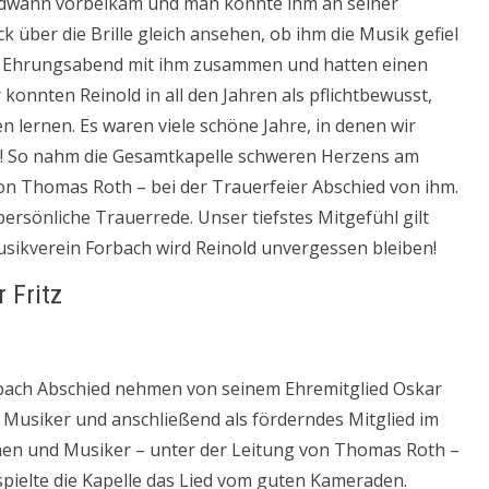
endwann vorbeikam und man konnte ihm an seiner
ber die Brille gleich ansehen, ob ihm die Musik gefiel
im Ehrungsabend mit ihm zusammen und hatten einen
 konnten Reinold in all den Jahren als pflichtbewusst,
n lernen. Es waren viele schöne Jahre, in denen wir
n! So nahm die Gesamtkapelle schweren Herzens am
von Thomas Roth – bei der Trauerfeier Abschied von ihm.
ersönliche Trauerrede. Unser tiefstes Mitgefühl gilt
Musikverein Forbach wird Reinold unvergessen bleiben!
 Fritz
bach Abschied nehmen von seinem Ehremitglied Oskar
ver Musiker und anschließend als förderndes Mitglied im
en und Musiker – unter der Leitung von Thomas Roth –
spielte die Kapelle das Lied vom guten Kameraden.