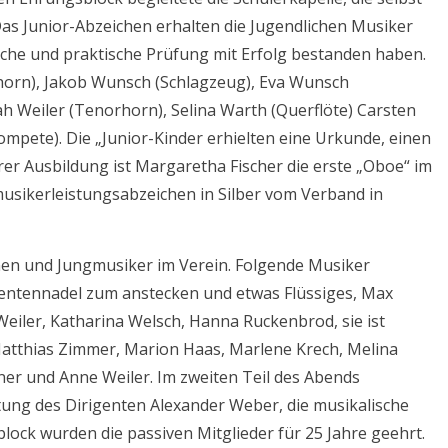
as Junior-Abzeichen erhalten die Jugendlichen Musiker
iche und praktische Prüfung mit Erfolg bestanden haben.
horn), Jakob Wunsch (Schlagzeug), Eva Wunsch
h Weiler (Tenorhorn), Selina Warth (Querflöte) Carsten
ompete). Die „Junior-Kinder erhielten eine Urkunde, einen
rer Ausbildung ist Margaretha Fischer die erste „Oboe“ im
musikerleistungsabzeichen in Silber vom Verband in
nen und Jungmusiker im Verein. Folgende Musiker
mentennadel zum anstecken und etwas Flüssiges, Max
Weiler, Katharina Welsch, Hanna Ruckenbrod, sie ist
 Matthias Zimmer, Marion Haas, Marlene Krech, Melina
er und Anne Weiler. Im zweiten Teil des Abends
ung des Dirigenten Alexander Weber, die musikalische
lock wurden die passiven Mitglieder für 25 Jahre geehrt.