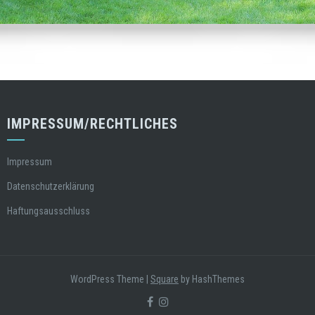
IMPRESSUM/RECHTLICHES
Impressum
Datenschutzerklärung
Haftungsausschluss
WordPress Theme
|
Square
by HashThemes